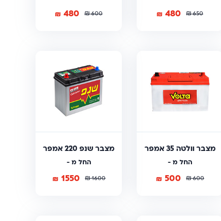
480
480
₪
₪
₪
₪
600
650
מצבר וולטה 35 אמפר
מצבר שנפ 220 אמפר
החל מ -
החל מ -
1550
500
₪
₪
₪
₪
1600
600