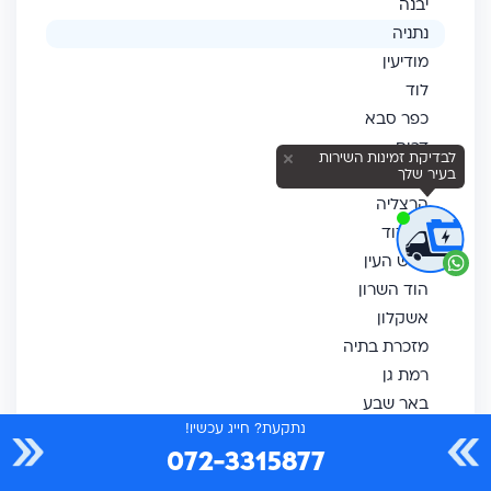
יבנה
נתניה
מודיעין
לוד
כפר סבא
דרום
לבדיקת זמינות השירות
נס ציונה
בעיר שלך
הרצליה
אשדוד
ראש העין
הוד השרון
אשקלון
מזכרת בתיה
רמת גן
באר שבע
נתקעת? חייג עכשיו!
גבעת שמואל
072-3315877
רחובות
ירושלים