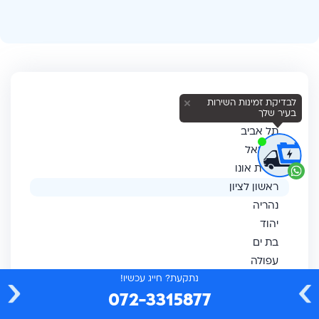
חיפוש לפי אזור
לבדיקת זמינות השירות
בעיר שלך
תל אביב
כרמיאל
קריית אונו
ראשון לציון
נהריה
יהוד
בת ים
עפולה
אלעד
נתקעת? חייג עכשיו!
072-3315877
בני ברק
קריות