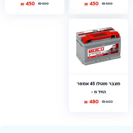
450
450
₪
₪
₪
₪
500
500
מצבר מוטלו 45 אמפר
החל מ -
480
₪
₪
600