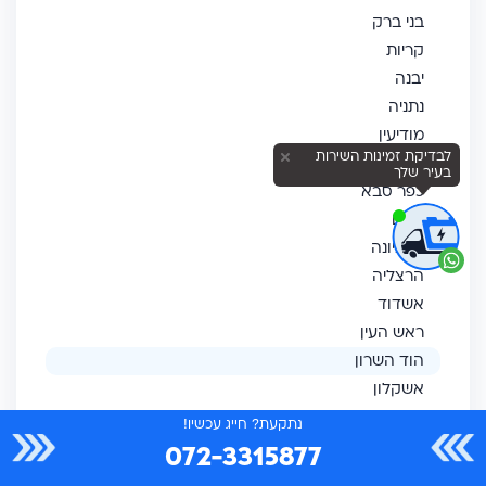
בני ברק
קריות
יבנה
נתניה
מודיעין
לבדיקת זמינות השירות
לוד
בעיר שלך
כפר סבא
דרום
נס ציונה
הרצליה
אשדוד
ראש העין
הוד השרון
אשקלון
מזכרת בתיה
נתקעת? חייג עכשיו!
רמת גן
072-3315877
באר שבע